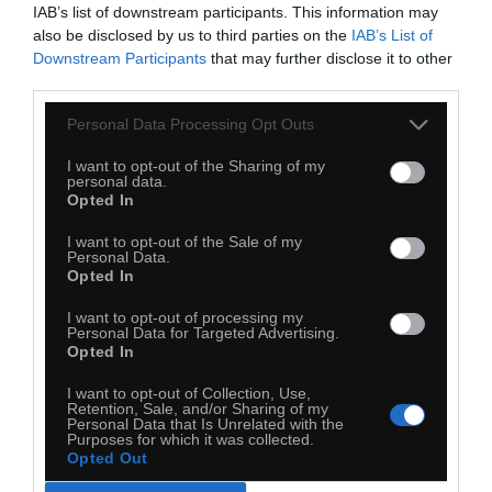
29
IAB’s list of downstream participants. This information may
also be disclosed by us to third parties on the
IAB’s List of
Kopiuj link
Downstream Participants
that may further disclose it to other
Komentuj
Dodaj do ulubionych
Dodaj do przyjaciół
third parties.
Personal Data Processing Opt Outs
I want to opt-out of the Sharing of my
personal data.
Opted In
I want to opt-out of the Sale of my
Personal Data.
Opted In
I want to opt-out of processing my
Personal Data for Targeted Advertising.
Opted In
I want to opt-out of Collection, Use,
Retention, Sale, and/or Sharing of my
Personal Data that Is Unrelated with the
Purposes for which it was collected.
Opted Out