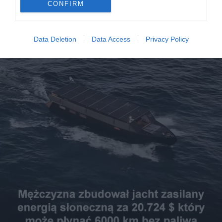
CONFIRM
Niesamowity wynalazek
Data Deletion
Data Access
Privacy Policy