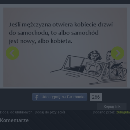
Dodaj hopa
266
Kopiuj link
Dodaj do ulubionych
Dodaj do przyjaciół
Dodano przez:
zulugula
Komentarze