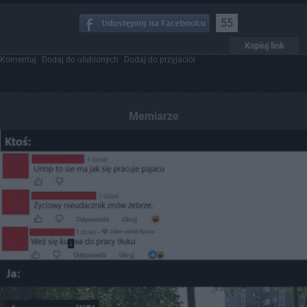
55
Kopiuj link
Komentuj
Dodaj do ulubionych
Dodaj do przyjaciół
Memiarze