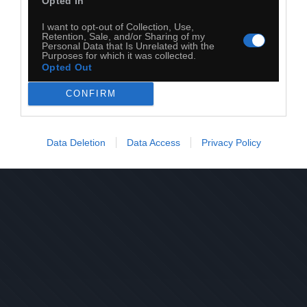
Opted In
I want to opt-out of Collection, Use,
Retention, Sale, and/or Sharing of my
Personal Data that Is Unrelated with the
Purposes for which it was collected.
Opted Out
CONFIRM
32
Data Deletion
Data Access
Privacy Policy
Kopiuj link
Komentuj
Dodaj do ulubionych
Dodaj do przyjaciół