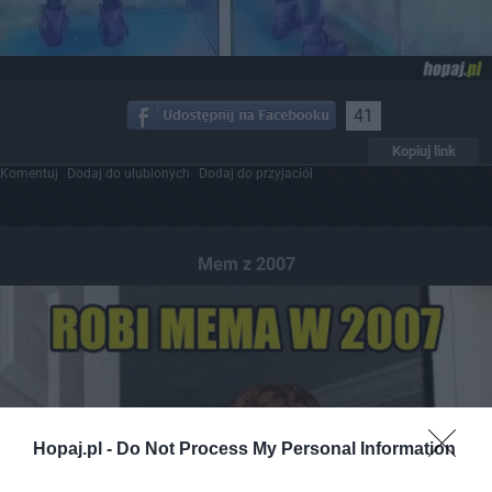
41
Kopiuj link
Komentuj
Dodaj do ulubionych
Dodaj do przyjaciół
Mem z 2007
Hopaj.pl -
Do Not Process My Personal Information