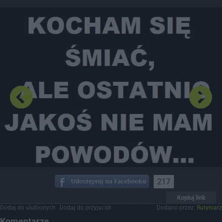
Dodaj hopa
217
Kopiuj link
Dodaj do ulubionych
Dodaj do przyjaciół
Dodano przez:
Rutyniarz
Komentarze