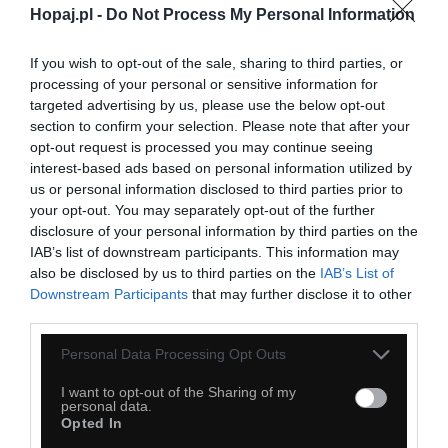
Hopaj.pl -
Do Not Process My Personal Information
38
If you wish to opt-out of the sale, sharing to third parties, or
Kopiuj link
processing of your personal or sensitive information for
Komentuj
Dodaj do ulubionych
Dodaj do przyjaciół
targeted advertising by us, please use the below opt-out
section to confirm your selection. Please note that after your
opt-out request is processed you may continue seeing
interest-based ads based on personal information utilized by
Co to ma być
us or personal information disclosed to third parties prior to
your opt-out. You may separately opt-out of the further
disclosure of your personal information by third parties on the
IAB’s list of downstream participants. This information may
also be disclosed by us to third parties on the
IAB’s List of
Downstream Participants
that may further disclose it to other
third parties.
Personal Data Processing Opt Outs
I want to opt-out of the Sharing of my
personal data.
Opted In