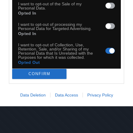
I want to opt-out of the Sale of my
Personal Data.
Opted In
I want to opt-out of processing my
Personal Data for Targeted Advertising.
Opted In
I want to opt-out of Collection, Use,
Retention, Sale, and/or Sharing of my
Personal Data that Is Unrelated with the
25
Purposes for which it was collected.
Opted Out
Kopiuj link
Komentuj
Dodaj do ulubionych
Dodaj do przyjaciół
CONFIRM
Data Deletion
Data Access
Privacy Policy