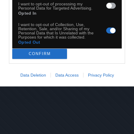
I want to opt-out of processing my
Personal Data for Targeted Advertising.
Opted In
I want to opt-out of Collection, Use,
Retention, Sale, and/or Sharing of my
28
Personal Data that Is Unrelated with the
Purposes for which it was collected.
Opted Out
Kopiuj link
Komentuj
Dodaj do ulubionych
Dodaj do przyjaciół
CONFIRM
Data Deletion
Data Access
Privacy Policy