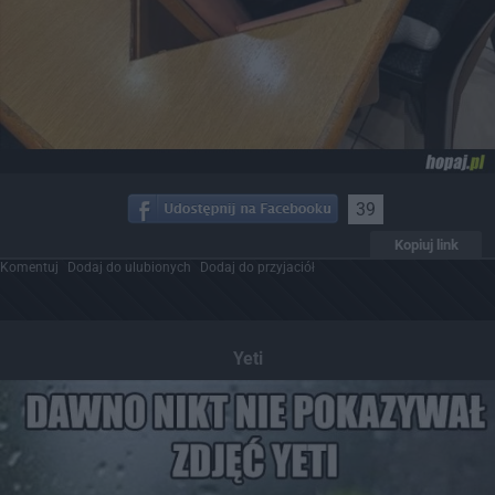
39
Kopiuj link
Komentuj
Dodaj do ulubionych
Dodaj do przyjaciół
Yeti