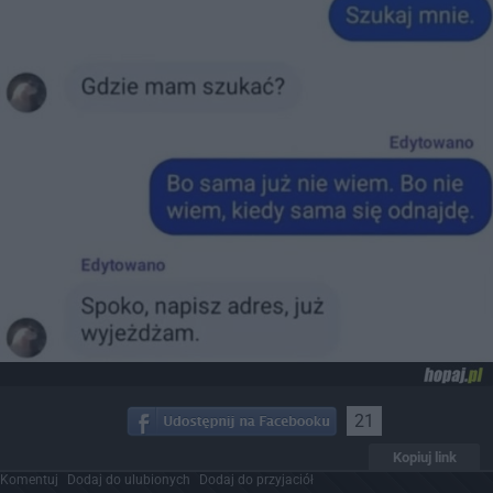
21
Kopiuj link
Komentuj
Dodaj do ulubionych
Dodaj do przyjaciół