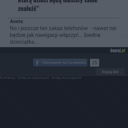
25
Kopiuj link
Komentuj
Dodaj do ulubionych
Dodaj do przyjaciół