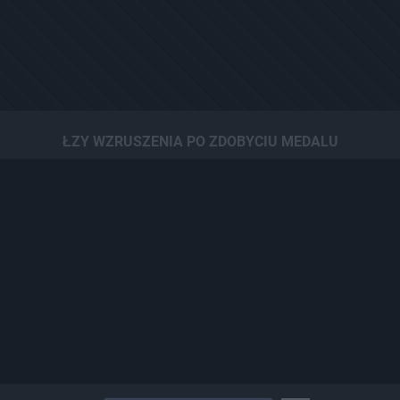
ŁZY WZRUSZENIA PO ZDOBYCIU MEDALU