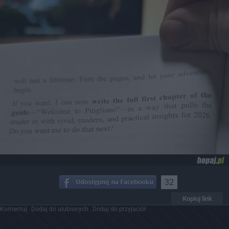
32
Kopiuj link
Komentuj
Dodaj do ulubionych
Dodaj do przyjaciół