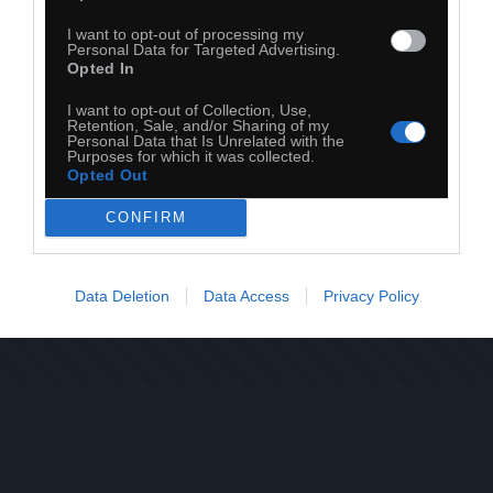
I want to opt-out of processing my
Personal Data for Targeted Advertising.
Opted In
I want to opt-out of Collection, Use,
Retention, Sale, and/or Sharing of my
Personal Data that Is Unrelated with the
28
Purposes for which it was collected.
Opted Out
Kopiuj link
Komentuj
Dodaj do ulubionych
Dodaj do przyjaciół
CONFIRM
Data Deletion
Data Access
Privacy Policy