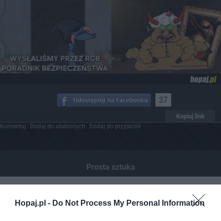
37
Kopiuj link
Komentuj
Dodaj do ulubionych
Dodaj do przyjaciół
Prosta sztuka
Hopaj.pl -
Do Not Process My Personal Information