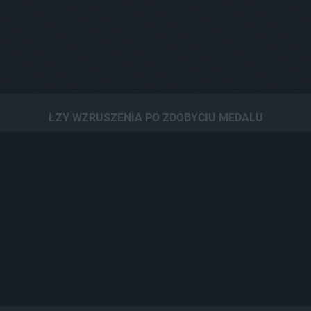
ŁZY WZRUSZENIA PO ZDOBYCIU MEDALU