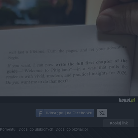
32
Kopiuj link
Komentuj
Dodaj do ulubionych
Dodaj do przyjaciół