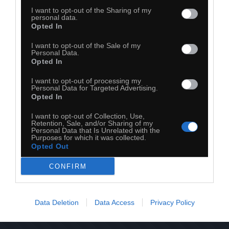
I want to opt-out of the Sharing of my
personal data.
Opted In
I want to opt-out of the Sale of my
Personal Data.
Opted In
I want to opt-out of processing my
Personal Data for Targeted Advertising.
Opted In
I want to opt-out of Collection, Use,
Retention, Sale, and/or Sharing of my
Personal Data that Is Unrelated with the
Purposes for which it was collected.
Opted Out
CONFIRM
31
Kopiuj link
Komentuj
Dodaj do ulubionych
Dodaj do przyjaciół
Data Deletion
Data Access
Privacy Policy