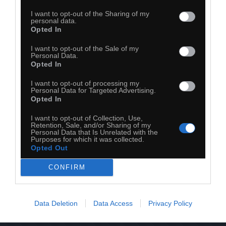
I want to opt-out of the Sharing of my
personal data.
Opted In
I want to opt-out of the Sale of my
Personal Data.
Opted In
I want to opt-out of processing my
Personal Data for Targeted Advertising.
Opted In
I want to opt-out of Collection, Use,
Retention, Sale, and/or Sharing of my
Personal Data that Is Unrelated with the
Purposes for which it was collected.
Opted Out
CONFIRM
31
Kopiuj link
Data Deletion
Data Access
Privacy Policy
Komentuj
Dodaj do ulubionych
Dodaj do przyjaciół