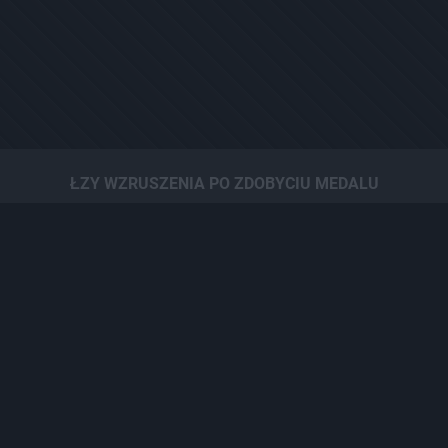
ŁZY WZRUSZENIA PO ZDOBYCIU MEDALU