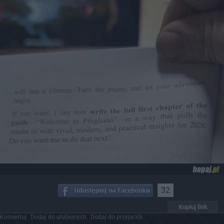
32
Kopiuj link
Komentuj
Dodaj do ulubionych
Dodaj do przyjaciół