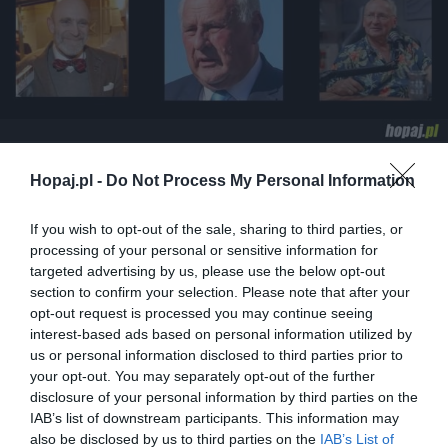
22
Hopaj.pl -
Do Not Process My Personal Information
Kopiuj link
Komentuj
Dodaj do ulubionych
Dodaj do przyjaciół
If you wish to opt-out of the sale, sharing to third parties, or
processing of your personal or sensitive information for
targeted advertising by us, please use the below opt-out
section to confirm your selection. Please note that after your
Znane mordy
opt-out request is processed you may continue seeing
interest-based ads based on personal information utilized by
us or personal information disclosed to third parties prior to
your opt-out. You may separately opt-out of the further
disclosure of your personal information by third parties on the
IAB’s list of downstream participants. This information may
also be disclosed by us to third parties on the
IAB’s List of