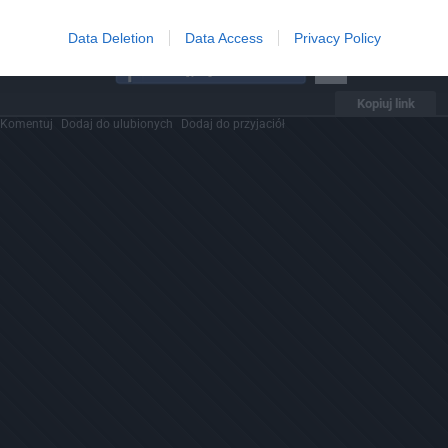
Data Deletion
Data Access
Privacy Policy
31
Kopiuj link
Komentuj
Dodaj do ulubionych
Dodaj do przyjaciół