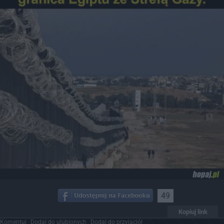
49
Kopiuj link
Komentuj
Dodaj do ulubionych
Dodaj do przyjaciół