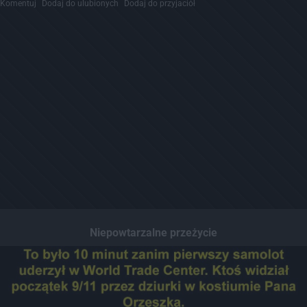
Komentuj
Dodaj do ulubionych
Dodaj do przyjaciół
Niepowtarzalne przeżycie