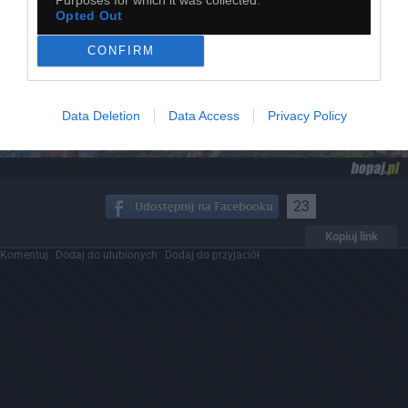
Opted Out
CONFIRM
Data Deletion
Data Access
Privacy Policy
23
Kopiuj link
Komentuj
Dodaj do ulubionych
Dodaj do przyjaciół