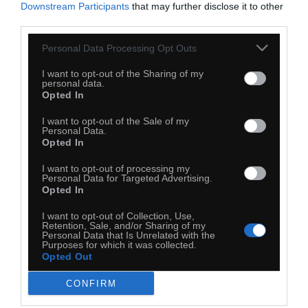
Downstream Participants
that may further disclose it to other
third parties.
30
Personal Data Processing Opt Outs
Kopiuj link
I want to opt-out of the Sharing of my
Komentuj
Dodaj do ulubionych
Dodaj do przyjaciół
personal data.
Opted In
I want to opt-out of the Sale of my
Personal Data.
Opted In
I want to opt-out of processing my
Personal Data for Targeted Advertising.
Opted In
I want to opt-out of Collection, Use,
Retention, Sale, and/or Sharing of my
Personal Data that Is Unrelated with the
Purposes for which it was collected.
Opted Out
CONFIRM