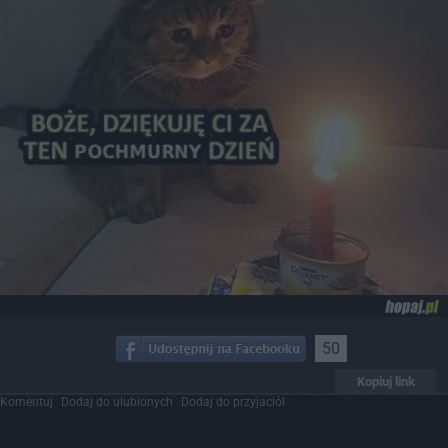
50
Kopiuj link
Komentuj
Dodaj do ulubionych
Dodaj do przyjaciół