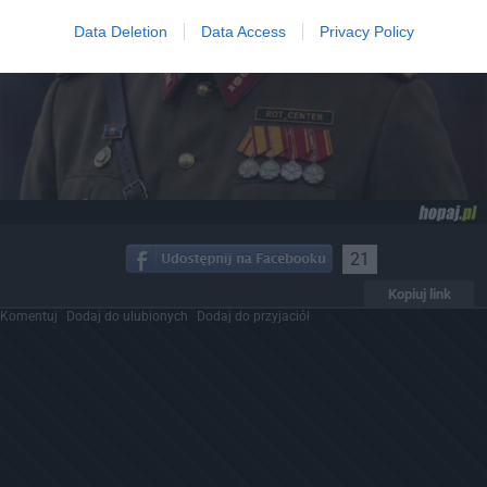
Data Deletion
Data Access
Privacy Policy
21
Kopiuj link
Komentuj
Dodaj do ulubionych
Dodaj do przyjaciół