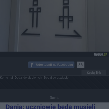
36
Kopiuj link
Komentuj
Dodaj do ulubionych
Dodaj do przyjaciół
Dania