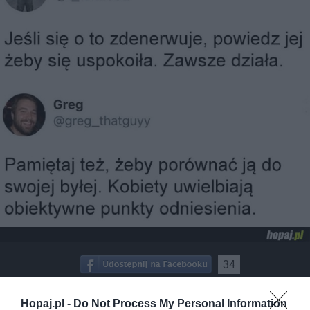
34
Kopiuj link
Komentuj
Dodaj do ulubionych
Dodaj do przyjaciół
Hopaj.pl -
Do Not Process My Personal Information