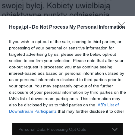
Hopaj.pl -
Do Not Process My Personal Information
34
If you wish to opt-out of the sale, sharing to third parties, or
processing of your personal or sensitive information for
Kopiuj link
targeted advertising by us, please use the below opt-out
Komentuj
Dodaj do ulubionych
Dodaj do przyjaciół
section to confirm your selection. Please note that after your
opt-out request is processed you may continue seeing
interest-based ads based on personal information utilized by
us or personal information disclosed to third parties prior to
Kiedyś to były kreskówki
your opt-out. You may separately opt-out of the further
disclosure of your personal information by third parties on the
IAB’s list of downstream participants. This information may
also be disclosed by us to third parties on the
IAB’s List of
Downstream Participants
that may further disclose it to other
third parties.
Personal Data Processing Opt Outs