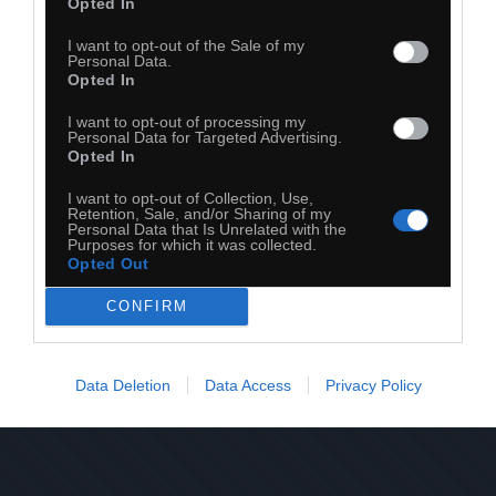
Opted In
I want to opt-out of the Sale of my
Personal Data.
Opted In
I want to opt-out of processing my
21
Personal Data for Targeted Advertising.
Opted In
Kopiuj link
Komentuj
Dodaj do ulubionych
Dodaj do przyjaciół
I want to opt-out of Collection, Use,
Retention, Sale, and/or Sharing of my
Personal Data that Is Unrelated with the
Purposes for which it was collected.
Opted Out
CONFIRM
Data Deletion
Data Access
Privacy Policy