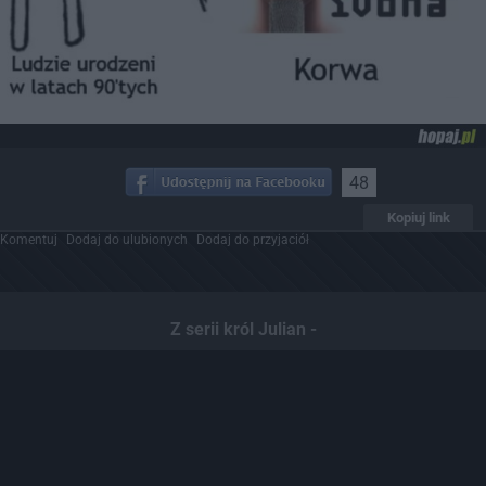
48
Kopiuj link
Komentuj
Dodaj do ulubionych
Dodaj do przyjaciół
Z serii król Julian -