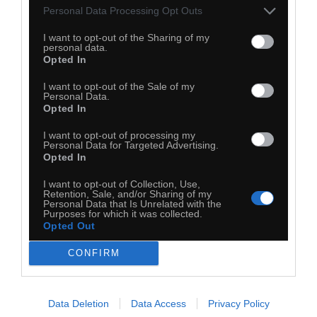
Personal Data Processing Opt Outs
I want to opt-out of the Sharing of my
personal data.
Opted In
I want to opt-out of the Sale of my
Personal Data.
Opted In
I want to opt-out of processing my
Personal Data for Targeted Advertising.
Opted In
I want to opt-out of Collection, Use,
Retention, Sale, and/or Sharing of my
21
Personal Data that Is Unrelated with the
Purposes for which it was collected.
Opted Out
Kopiuj link
Komentuj
Dodaj do ulubionych
Dodaj do przyjaciół
CONFIRM
Data Deletion
Data Access
Privacy Policy