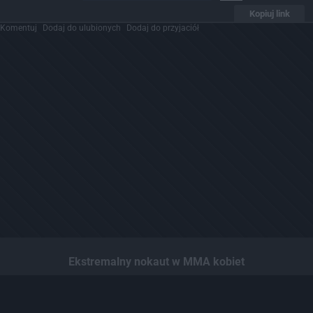
Kopiuj link
Komentuj
Dodaj do ulubionych
Dodaj do przyjaciół
Ekstremalny nokaut w MMA kobiet