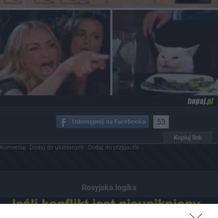
53
Kopiuj link
Komentuj
Dodaj do ulubionych
Dodaj do przyjaciół
Rosyjska logika