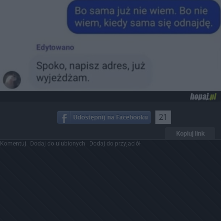
21
Kopiuj link
Komentuj
Dodaj do ulubionych
Dodaj do przyjaciół