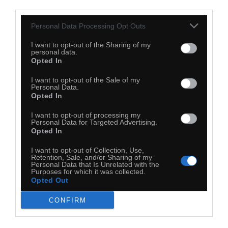
40
third parties.
Kopiuj link
Personal Data Processing Opt Outs
Komentuj
Dodaj do ulubionych
Dodaj do przyjaciół
I want to opt-out of the Sharing of my
personal data.
Opted In
Książulo
I want to opt-out of the Sale of my
Personal Data.
Opted In
I want to opt-out of processing my
Personal Data for Targeted Advertising.
Opted In
I want to opt-out of Collection, Use,
Retention, Sale, and/or Sharing of my
Personal Data that Is Unrelated with the
Purposes for which it was collected.
Opted Out
CONFIRM