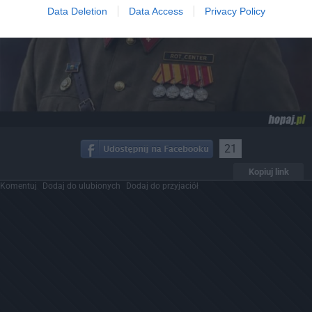
Data Deletion
Data Access
Privacy Policy
21
Kopiuj link
Komentuj
Dodaj do ulubionych
Dodaj do przyjaciół