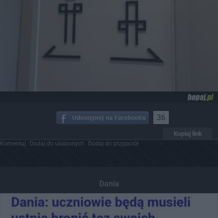
36
Kopiuj link
Komentuj
Dodaj do ulubionych
Dodaj do przyjaciół
Dania