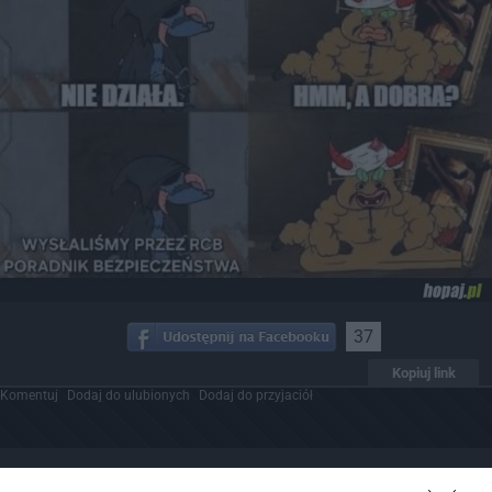
37
Kopiuj link
Komentuj
Dodaj do ulubionych
Dodaj do przyjaciół
Prosta sztuka