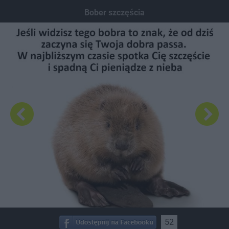
Dodaj hopa
Bober szczęścia
52