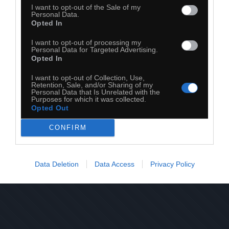
I want to opt-out of the Sale of my
Personal Data.
Opted In
I want to opt-out of processing my
Personal Data for Targeted Advertising.
Opted In
I want to opt-out of Collection, Use,
Retention, Sale, and/or Sharing of my
Personal Data that Is Unrelated with the
Purposes for which it was collected.
Opted Out
28
CONFIRM
Kopiuj link
Komentuj
Dodaj do ulubionych
Dodaj do przyjaciół
Data Deletion
Data Access
Privacy Policy