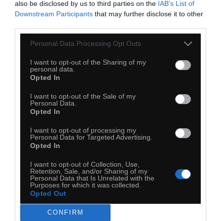
also be disclosed by us to third parties on the
IAB’s List of
Downstream Participants
that may further disclose it to other
third parties.
Personal Data Processing Opt Outs
45
I want to opt-out of the Sharing of my
personal data.
Kopiuj link
Opted In
Komentuj
Dodaj do ulubionych
Dodaj do przyjaciół
I want to opt-out of the Sale of my
Personal Data.
Opted In
I want to opt-out of processing my
Personal Data for Targeted Advertising.
Opted In
I want to opt-out of Collection, Use,
Retention, Sale, and/or Sharing of my
Personal Data that Is Unrelated with the
Purposes for which it was collected.
Opted Out
CONFIRM