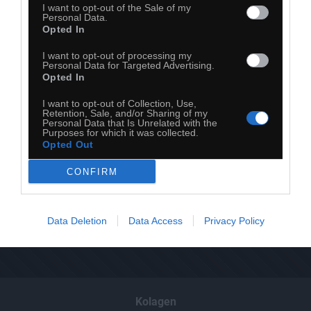
I want to opt-out of the Sale of my
Komentuj
Dodaj do ulubionych
Dodaj do przyjaciół
Personal Data.
Opted In
I want to opt-out of processing my
Personal Data for Targeted Advertising.
Opted In
I want to opt-out of Collection, Use,
Retention, Sale, and/or Sharing of my
Personal Data that Is Unrelated with the
Purposes for which it was collected.
Opted Out
CONFIRM
Data Deletion
Data Access
Privacy Policy
Kolagen