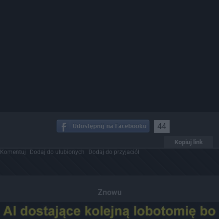
44
Kopiuj link
Komentuj
Dodaj do ulubionych
Dodaj do przyjaciół
Znowu