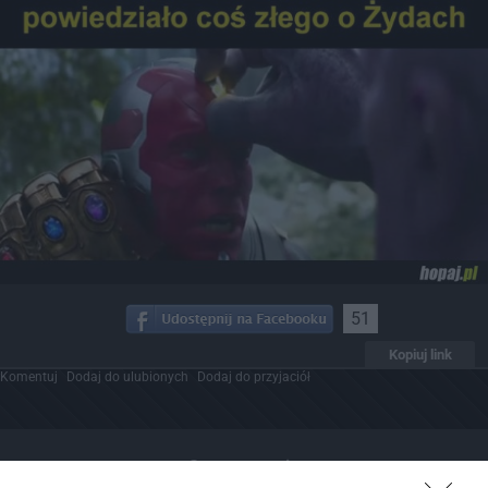
51
Kopiuj link
Komentuj
Dodaj do ulubionych
Dodaj do przyjaciół
Sprawaczenie