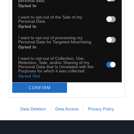
personal data.
Opted In
I want to opt-out of the Sale of my
Personal Data.
Opted In
I want to opt-out of processing my
Personal Data for Targeted Advertising.
Opted In
51
I want to opt-out of Collection, Use,
Kopiuj link
Retention, Sale, and/or Sharing of my
Komentuj
Dodaj do ulubionych
Dodaj do przyjaciół
Personal Data that Is Unrelated with the
Purposes for which it was collected.
Opted Out
CONFIRM
Data Deletion
Data Access
Privacy Policy