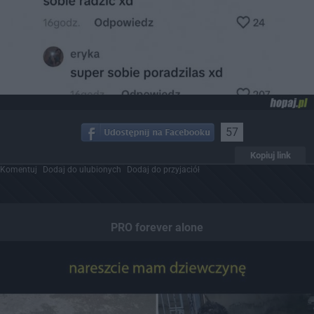
57
Kopiuj link
Komentuj
Dodaj do ulubionych
Dodaj do przyjaciół
PRO forever alone