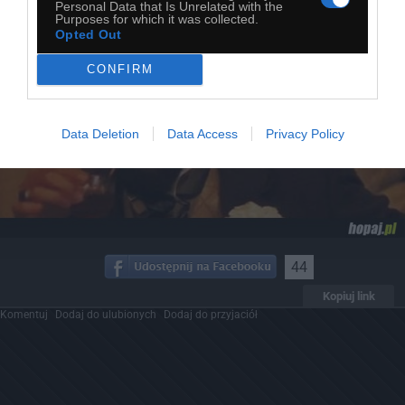
Personal Data that Is Unrelated with the
Purposes for which it was collected.
Opted Out
CONFIRM
Data Deletion
Data Access
Privacy Policy
44
Kopiuj link
Komentuj
Dodaj do ulubionych
Dodaj do przyjaciół