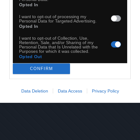
Opted In
I want to opt-out of processing my
Personal Data for Targeted Advertising.
Opted In
I want to opt-out of Collection, Use,
Retention, Sale, and/or Sharing of my
Personal Data that Is Unrelated with the
Purposes for which it was collected.
Opted Out
28
CONFIRM
Kopiuj link
Komentuj
Dodaj do ulubionych
Dodaj do przyjaciół
Data Deletion
Data Access
Privacy Policy