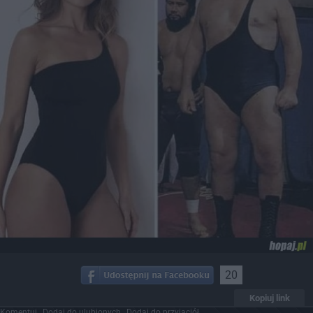
20
Kopiuj link
Komentuj
Dodaj do ulubionych
Dodaj do przyjaciół