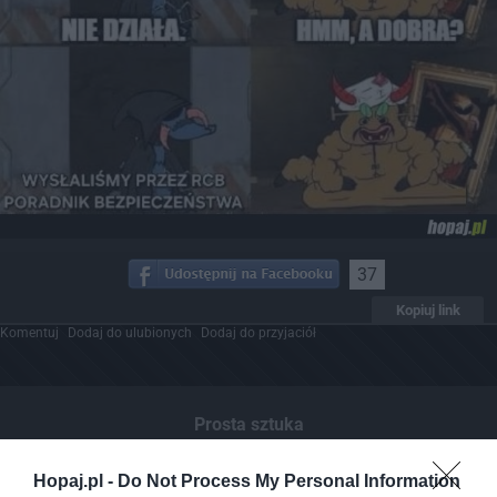
37
Kopiuj link
Komentuj
Dodaj do ulubionych
Dodaj do przyjaciół
Prosta sztuka
Hopaj.pl -
Do Not Process My Personal Information