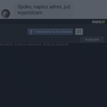
21
Kopiuj link
Komentuj
Dodaj do ulubionych
Dodaj do przyjaciół