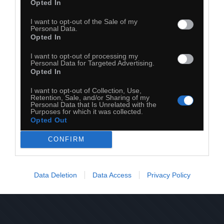
Opted In
I want to opt-out of the Sale of my
Personal Data.
Opted In
I want to opt-out of processing my
Personal Data for Targeted Advertising.
Opted In
I want to opt-out of Collection, Use,
Retention, Sale, and/or Sharing of my
Personal Data that Is Unrelated with the
Purposes for which it was collected.
Opted Out
CONFIRM
28
Kopiuj link
Data Deletion
Data Access
Privacy Policy
Komentuj
Dodaj do ulubionych
Dodaj do przyjaciół