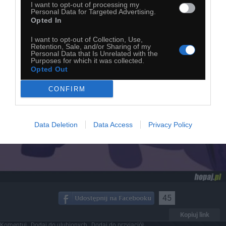
I want to opt-out of processing my
Personal Data for Targeted Advertising.
Opted In
I want to opt-out of Collection, Use,
Retention, Sale, and/or Sharing of my
Personal Data that Is Unrelated with the
Purposes for which it was collected.
Opted Out
CONFIRM
Data Deletion
Data Access
Privacy Policy
45
Kopiuj link
Komentuj
Dodaj do ulubionych
Dodaj do przyjaciół