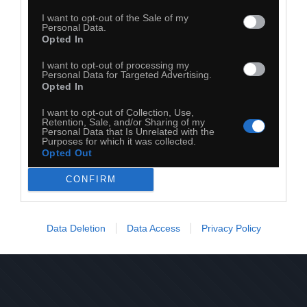
I want to opt-out of the Sale of my
Personal Data.
Opted In
I want to opt-out of processing my
Personal Data for Targeted Advertising.
Opted In
I want to opt-out of Collection, Use,
Retention, Sale, and/or Sharing of my
Personal Data that Is Unrelated with the
Purposes for which it was collected.
Opted Out
CONFIRM
28
Kopiuj link
Komentuj
Dodaj do ulubionych
Dodaj do przyjaciół
Data Deletion
Data Access
Privacy Policy