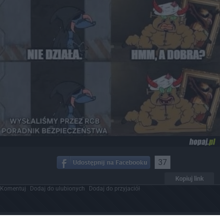
37
Kopiuj link
Komentuj
Dodaj do ulubionych
Dodaj do przyjaciół