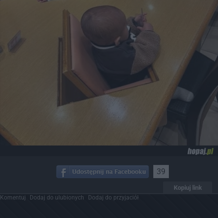
39
Kopiuj link
Komentuj
Dodaj do ulubionych
Dodaj do przyjaciół