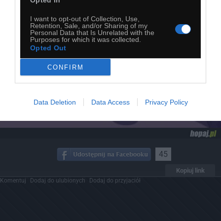
Opted In
I want to opt-out of Collection, Use,
Retention, Sale, and/or Sharing of my
Personal Data that Is Unrelated with the
Purposes for which it was collected.
Opted Out
CONFIRM
Data Deletion
Data Access
Privacy Policy
45
Kopiuj link
Komentuj
Dodaj do ulubionych
Dodaj do przyjaciół