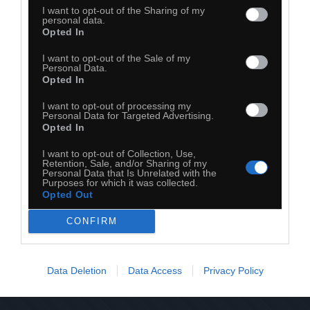
I want to opt-out of the Sharing of my
personal data.
Opted In
I want to opt-out of the Sale of my
Personal Data.
Opted In
I want to opt-out of processing my
Personal Data for Targeted Advertising.
Opted In
21
I want to opt-out of Collection, Use,
Retention, Sale, and/or Sharing of my
Kopiuj link
Personal Data that Is Unrelated with the
Komentuj
Dodaj do ulubionych
Dodaj do przyjaciół
Purposes for which it was collected.
Opted Out
CONFIRM
Data Deletion
Data Access
Privacy Policy