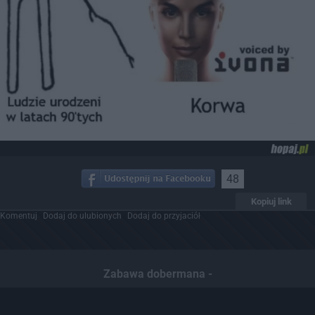
48
Kopiuj link
Komentuj
Dodaj do ulubionych
Dodaj do przyjaciół
Zabawa dobermana -