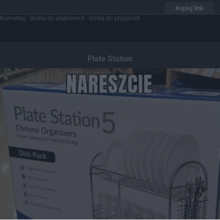
Kopiuj link
Komentuj
Dodaj do ulubionych
Dodaj do przyjaciół
Plate Station