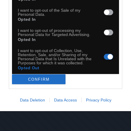
I want to opt-out of the Sale of my
Personal Data.
Opted In
I want to opt-out of processing my
Personal Data for Targeted Advertising.
Opted In
I want to opt-out of Collection, Use,
Retention, Sale, and/or Sharing of my
Personal Data that Is Unrelated with the
Purposes for which it was collected.
Opted Out
CONFIRM
20
Kopiuj link
Komentuj
Dodaj do ulubionych
Dodaj do przyjaciół
Data Deletion
Data Access
Privacy Policy