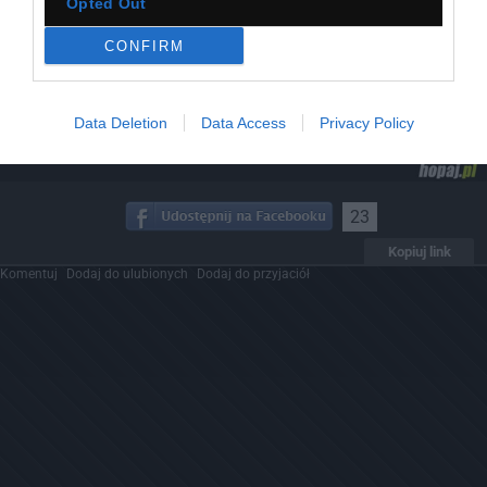
Opted Out
CONFIRM
Data Deletion
Data Access
Privacy Policy
23
Kopiuj link
Komentuj
Dodaj do ulubionych
Dodaj do przyjaciół