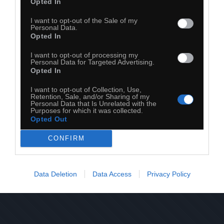
Opted In
I want to opt-out of the Sale of my
Personal Data.
Opted In
I want to opt-out of processing my
21
Personal Data for Targeted Advertising.
Opted In
Kopiuj link
Komentuj
Dodaj do ulubionych
Dodaj do przyjaciół
I want to opt-out of Collection, Use,
Retention, Sale, and/or Sharing of my
Personal Data that Is Unrelated with the
Purposes for which it was collected.
Opted Out
CONFIRM
Data Deletion
Data Access
Privacy Policy