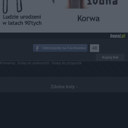
48
Kopiuj link
Komentuj
Dodaj do ulubionych
Dodaj do przyjaciół
Zdolne koty -