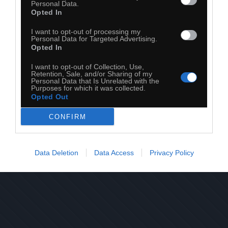
Personal Data.
Opted In
I want to opt-out of processing my
Personal Data for Targeted Advertising.
Opted In
I want to opt-out of Collection, Use,
Retention, Sale, and/or Sharing of my
Personal Data that Is Unrelated with the
Purposes for which it was collected.
Opted Out
28
CONFIRM
Kopiuj link
Komentuj
Dodaj do ulubionych
Dodaj do przyjaciół
Data Deletion
Data Access
Privacy Policy