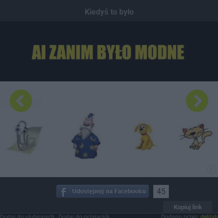
Dodaj hopa
Kiedyś to było
45
Kopiuj link
Dodaj do ulubionych
Dodaj do przyjaciół
Dodano przez:
delilah