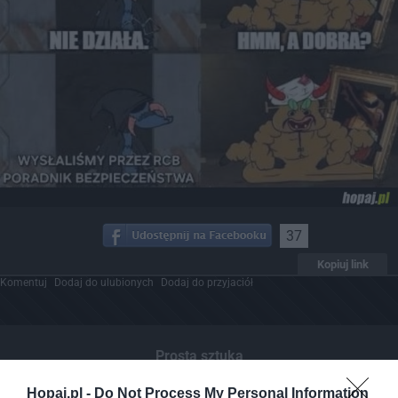
37
Kopiuj link
Komentuj
Dodaj do ulubionych
Dodaj do przyjaciół
Prosta sztuka
Hopaj.pl -
Do Not Process My Personal Information