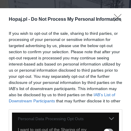
Hopaj.pl -
Do Not Process My Personal Information
If you wish to opt-out of the sale, sharing to third parties, or
processing of your personal or sensitive information for
targeted advertising by us, please use the below opt-out
section to confirm your selection. Please note that after your
opt-out request is processed you may continue seeing
interest-based ads based on personal information utilized by
28
us or personal information disclosed to third parties prior to
your opt-out. You may separately opt-out of the further
Kopiuj link
disclosure of your personal information by third parties on the
Komentuj
Dodaj do ulubionych
Dodaj do przyjaciół
IAB’s list of downstream participants. This information may
also be disclosed by us to third parties on the
IAB’s List of
Downstream Participants
that may further disclose it to other
third parties.
Najbardziej biedacka rzecz
Personal Data Processing Opt Outs
I want to opt-out of the Sharing of my