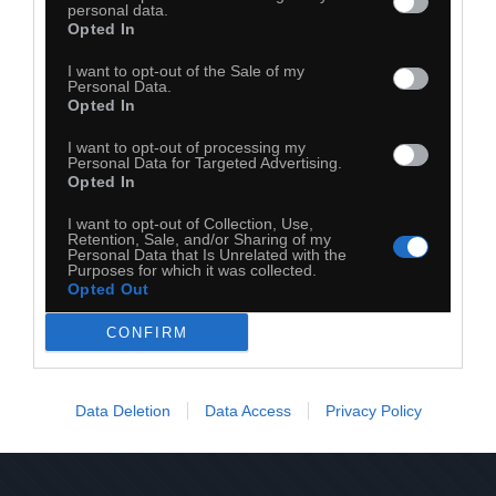
personal data.
Opted In
I want to opt-out of the Sale of my
Personal Data.
Opted In
I want to opt-out of processing my
Personal Data for Targeted Advertising.
Opted In
I want to opt-out of Collection, Use,
Retention, Sale, and/or Sharing of my
Personal Data that Is Unrelated with the
Purposes for which it was collected.
Opted Out
CONFIRM
20
Data Deletion
Data Access
Privacy Policy
Kopiuj link
Komentuj
Dodaj do ulubionych
Dodaj do przyjaciół