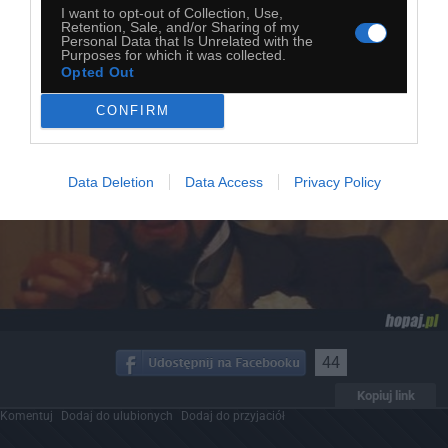
I want to opt-out of Collection, Use,
Retention, Sale, and/or Sharing of my
Personal Data that Is Unrelated with the
Purposes for which it was collected.
Opted Out
CONFIRM
Data Deletion
Data Access
Privacy Policy
44
Kopiuj link
Komentuj
Dodaj do ulubionych
Dodaj do przyjaciół