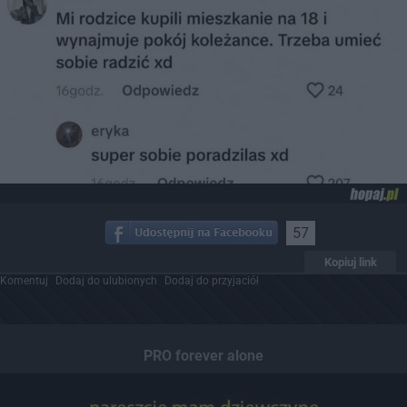
57
Kopiuj link
Komentuj
Dodaj do ulubionych
Dodaj do przyjaciół
PRO forever alone