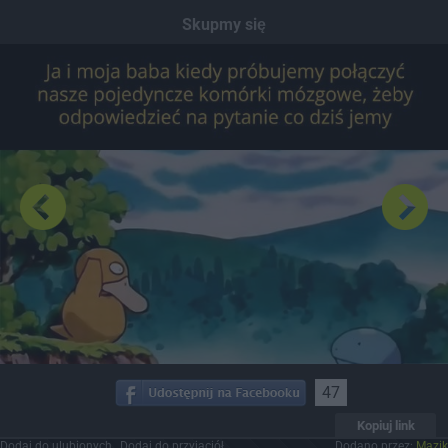
Dodaj hopa
Skupmy się
47
Kopiuj link
Dodaj do ulubionych
Dodaj do przyjaciół
Dodano przez:
Mazik