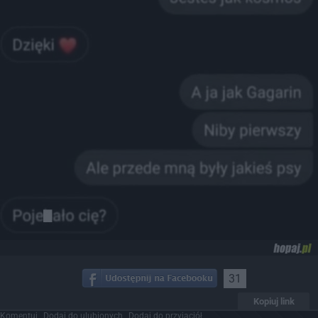
31
Kopiuj link
Komentuj
Dodaj do ulubionych
Dodaj do przyjaciół