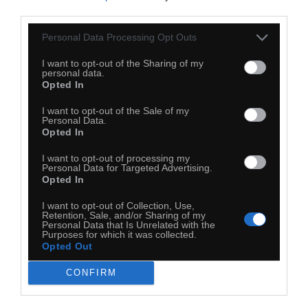
third parties.
Personal Data Processing Opt Outs
I want to opt-out of the Sharing of my
personal data.
Opted In
I want to opt-out of the Sale of my
Personal Data.
Opted In
I want to opt-out of processing my
30
Personal Data for Targeted Advertising.
Opted In
Kopiuj link
Komentuj
Dodaj do ulubionych
Dodaj do przyjaciół
I want to opt-out of Collection, Use,
Retention, Sale, and/or Sharing of my
Personal Data that Is Unrelated with the
Purposes for which it was collected.
Opted Out
CONFIRM