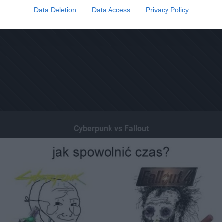
Data Deletion
Data Access
Privacy Policy
Cyberpunk vs Fallout