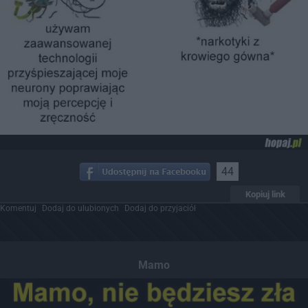
44
Kopiuj link
Komentuj
Dodaj do ulubionych
Dodaj do przyjaciół
Mamo