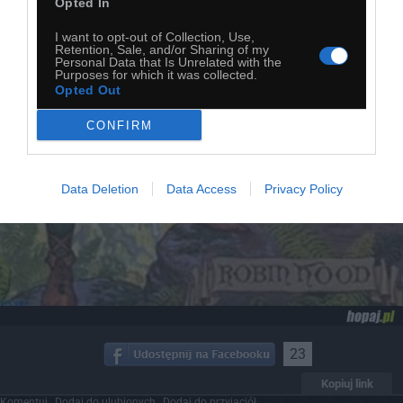
Opted In
I want to opt-out of Collection, Use,
Retention, Sale, and/or Sharing of my
Personal Data that Is Unrelated with the
Purposes for which it was collected.
Opted Out
CONFIRM
Data Deletion
Data Access
Privacy Policy
23
Kopiuj link
Komentuj
Dodaj do ulubionych
Dodaj do przyjaciół