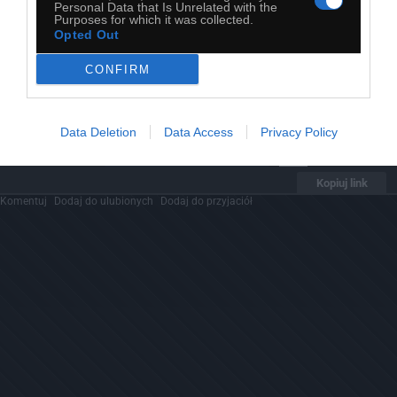
Personal Data that Is Unrelated with the
Purposes for which it was collected.
Opted Out
CONFIRM
Data Deletion
Data Access
Privacy Policy
21
Kopiuj link
Komentuj
Dodaj do ulubionych
Dodaj do przyjaciół