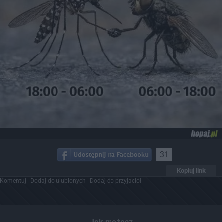
31
Kopiuj link
Komentuj
Dodaj do ulubionych
Dodaj do przyjaciół
Jak możesz