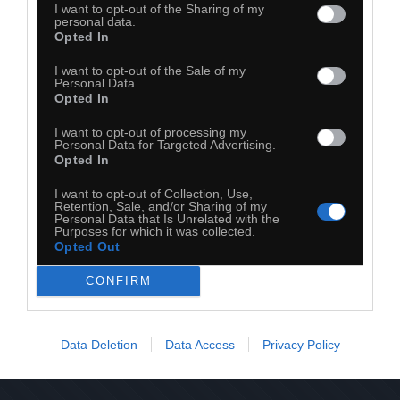
I want to opt-out of the Sharing of my
personal data.
Opted In
I want to opt-out of the Sale of my
Personal Data.
Opted In
I want to opt-out of processing my
Personal Data for Targeted Advertising.
Opted In
I want to opt-out of Collection, Use,
Retention, Sale, and/or Sharing of my
Personal Data that Is Unrelated with the
Purposes for which it was collected.
Opted Out
25
CONFIRM
Kopiuj link
Komentuj
Dodaj do ulubionych
Dodaj do przyjaciół
Data Deletion
Data Access
Privacy Policy