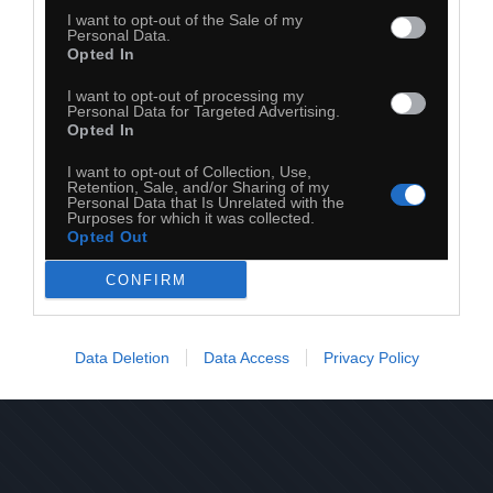
I want to opt-out of the Sale of my
Personal Data.
Opted In
51
I want to opt-out of processing my
Personal Data for Targeted Advertising.
Opted In
Kopiuj link
Komentuj
Dodaj do ulubionych
Dodaj do przyjaciół
I want to opt-out of Collection, Use,
Retention, Sale, and/or Sharing of my
Personal Data that Is Unrelated with the
Purposes for which it was collected.
Opted Out
CONFIRM
Data Deletion
Data Access
Privacy Policy