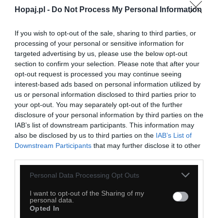
Hopaj.pl -
Do Not Process My Personal Information
29
If you wish to opt-out of the sale, sharing to third parties, or
Kopiuj link
processing of your personal or sensitive information for
Komentuj
Dodaj do ulubionych
Dodaj do przyjaciół
targeted advertising by us, please use the below opt-out
section to confirm your selection. Please note that after your
opt-out request is processed you may continue seeing
interest-based ads based on personal information utilized by
Czas najwyższy wrócić do korzeni
us or personal information disclosed to third parties prior to
your opt-out. You may separately opt-out of the further
disclosure of your personal information by third parties on the
IAB’s list of downstream participants. This information may
also be disclosed by us to third parties on the
IAB’s List of
Downstream Participants
that may further disclose it to other
third parties.
Personal Data Processing Opt Outs
I want to opt-out of the Sharing of my
personal data.
Opted In