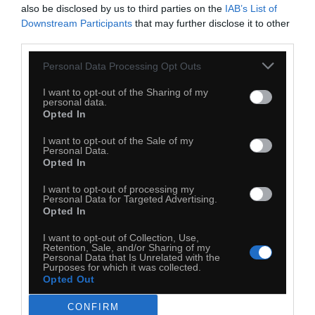
also be disclosed by us to third parties on the
IAB’s List of
Downstream Participants
that may further disclose it to other
third parties.
40
Personal Data Processing Opt Outs
Kopiuj link
I want to opt-out of the Sharing of my
Komentuj
Dodaj do ulubionych
Dodaj do przyjaciół
personal data.
Opted In
I want to opt-out of the Sale of my
Personal Data.
Książulo
Opted In
I want to opt-out of processing my
Personal Data for Targeted Advertising.
Opted In
I want to opt-out of Collection, Use,
Retention, Sale, and/or Sharing of my
Personal Data that Is Unrelated with the
Purposes for which it was collected.
Opted Out
CONFIRM