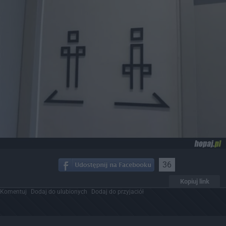
36
Kopiuj link
Komentuj
Dodaj do ulubionych
Dodaj do przyjaciół