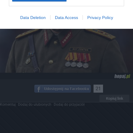
Data Deletion
Data Access
Privacy Policy
21
Kopiuj link
Komentuj
Dodaj do ulubionych
Dodaj do przyjaciół