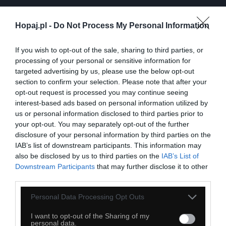
Hopaj.pl -
Do Not Process My Personal Information
59
If you wish to opt-out of the sale, sharing to third parties, or
Kopiuj link
processing of your personal or sensitive information for
Komentuj
Dodaj do ulubionych
Dodaj do przyjaciół
targeted advertising by us, please use the below opt-out
section to confirm your selection. Please note that after your
opt-out request is processed you may continue seeing
interest-based ads based on personal information utilized by
Co jest
us or personal information disclosed to third parties prior to
your opt-out. You may separately opt-out of the further
disclosure of your personal information by third parties on the
IAB’s list of downstream participants. This information may
also be disclosed by us to third parties on the
IAB’s List of
Downstream Participants
that may further disclose it to other
third parties.
Personal Data Processing Opt Outs
I want to opt-out of the Sharing of my
personal data.