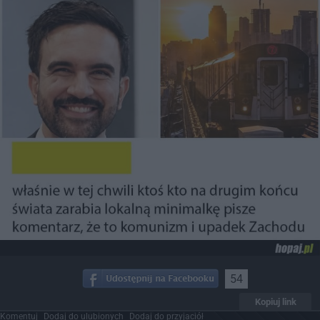
54
Kopiuj link
Komentuj
Dodaj do ulubionych
Dodaj do przyjaciół