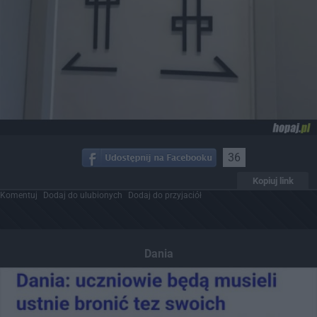
36
Kopiuj link
Komentuj
Dodaj do ulubionych
Dodaj do przyjaciół
Dania