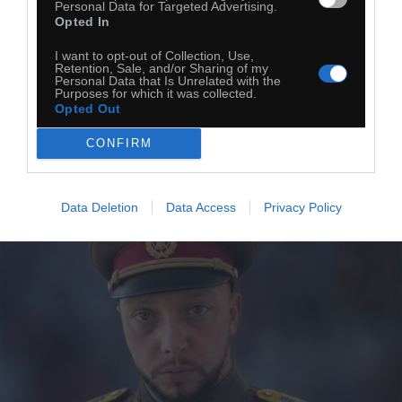
Personal Data for Targeted Advertising.
Kopiuj link
Opted In
Komentuj
Dodaj do ulubionych
Dodaj do przyjaciół
I want to opt-out of Collection, Use,
Retention, Sale, and/or Sharing of my
Personal Data that Is Unrelated with the
Purposes for which it was collected.
Książulo
Opted Out
CONFIRM
Data Deletion
Data Access
Privacy Policy