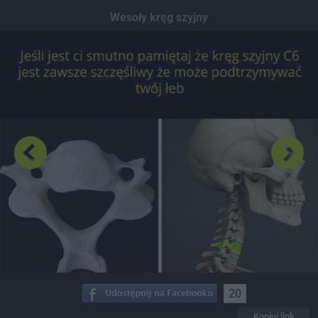
Dodaj hopa
Wesoły kręg szyjny
20
Kopiuj link