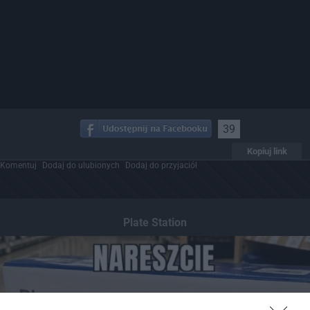
39
Kopiuj link
Komentuj
Dodaj do ulubionych
Dodaj do przyjaciół
Plate Station