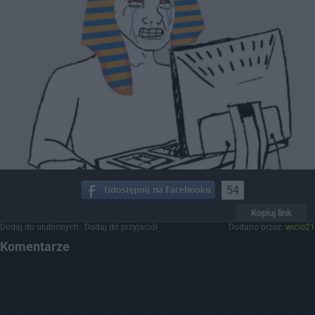
54
Kopiuj link
Dodaj do ulubionych
Dodaj do przyjaciół
Dodano przez:
wicio21
Komentarze