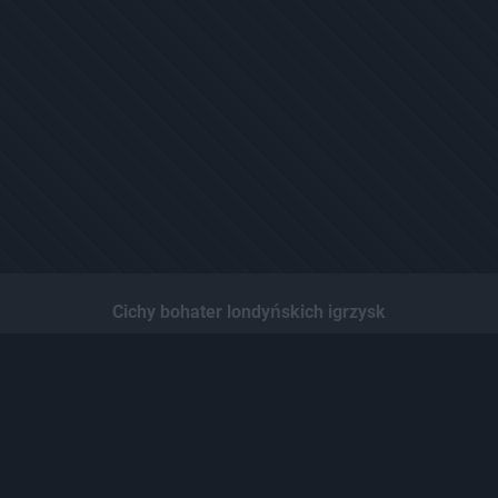
Cichy bohater londyńskich igrzysk