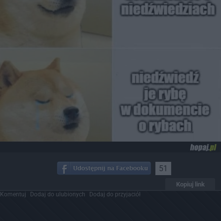
51
Kopiuj link
Komentuj
Dodaj do ulubionych
Dodaj do przyjaciół