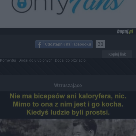
30
Kopiuj link
Komentuj
Dodaj do ulubionych
Dodaj do przyjaciół
Wzruszające