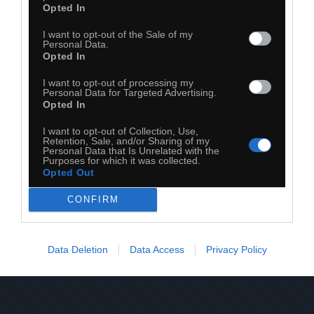
Opted In
56
I want to opt-out of the Sale of my
Personal Data.
Kopiuj link
Opted In
Komentuj
Dodaj do ulubionych
Dodaj do przyjaciół
I want to opt-out of processing my
Personal Data for Targeted Advertising.
Opted In
I want to opt-out of Collection, Use,
Retention, Sale, and/or Sharing of my
Personal Data that Is Unrelated with the
Purposes for which it was collected.
Opted Out
CONFIRM
Data Deletion
Data Access
Privacy Policy